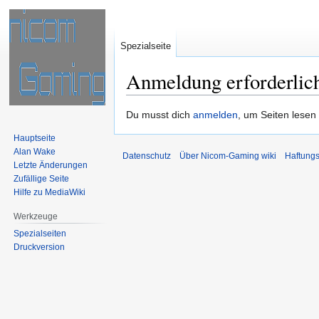
Spezialseite
Anmeldung erforderlic
Zur
Zur
Du musst dich
anmelden
, um Seiten lesen
Navigation
Suche
Hauptseite
springen
springen
Alan Wake
Datenschutz
Über Nicom-Gaming wiki
Haftung
Letzte Änderungen
Zufällige Seite
Hilfe zu MediaWiki
Werkzeuge
Spezialseiten
Druckversion